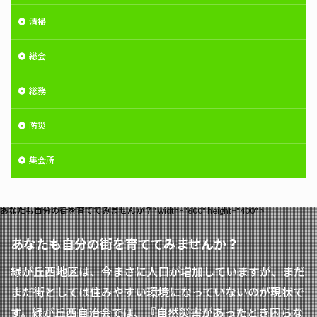
清掃
総会
総務
防災
集会所
あなたも自分の街を育ててみませんか？" width="600" height="400" >
あなたも自分の街を育ててみませんか？
緑が丘西地区は、今まさに人口が増加していますが、まだ
まだ街としては住みやすい環境になっていないのが現状で
す。緑が丘西自治会では、『自然災害があったとき困らな