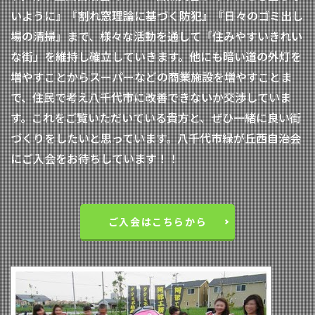
いように』『割れ窓理論に基づく防犯』『日々のゴミ出し
場の清掃』まで、様々な活動を通して「住みやすいきれい
な街」を維持し確立していきます。他にも暗い道の外灯を
増やすことからスーパーなどの商業施設を増やすことま
で、住民で考え八千代市に改善できないか交渉していま
す。これをご覧いただいている貴方と、ぜひ一緒に良い街
づくりをしたいと思っています。八千代市緑が丘西自治会
にご入会をお待ちしています！！
ご入会はこちらから