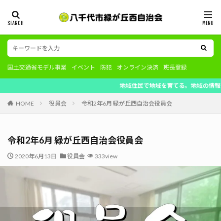
国土交通省モデル事業
イベント
防犯
オンライン決済
班長登録
地域住民で地域を育てる。地域の情報を共有
HOME
役員会
令和2年6月 緑が丘西自治会役員会
令和2年6月 緑が丘西自治会役員会
2020年6月13日
役員会
333view