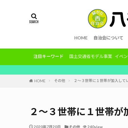
HOME
自治会について
注目キーワード
国土交通省モデル事業
イベン
その他
２〜３世帯に１世帯が加入して
HOME
２〜３世帯に１世帯が
2020年7月20日
その他
240view