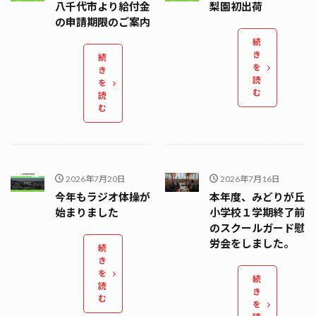
八千代市より給付金
梨園初出荷
の申請期限のご案内
続
き
続
を
き
読
を
む
読
む
2026年7月20日
2026年7月16日
今年もラジオ体操が
本年度、みどりが丘
始まりました
小学校１学期終了前
のスクールガード慰
労会をしました。
続
き
を
続
読
き
む
を