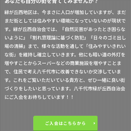
あなたも自分の街を育ててみませんか？
緑が丘西地区は、今まさに人口が増加していますが、まだ
まだ街としては住みやすい環境になっていないのが現状で
す。緑が丘西自治会では、『自然災害があったとき困らな
いように』『割れ窓理論に基づく防犯』『日々のゴミ出し
場の清掃』まで、様々な活動を通して「住みやすいきれい
な街」を維持し確立していきます。他にも暗い道の外灯を
増やすことからスーパーなどの商業施設を増やすことま
で、住民で考え八千代市に改善できないか交渉していま
す。これをご覧いただいている貴方と、ぜひ一緒に良い街
づくりをしたいと思っています。八千代市緑が丘西自治会
にご入会をお待ちしています！！
ご入会はこちらから