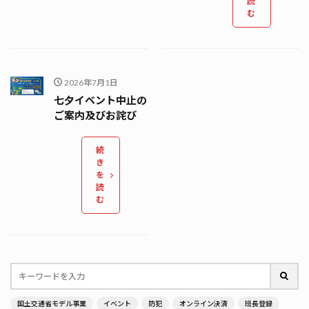
読
む
2026年7月1日
七夕イベント中止の
ご案内及びお詫び
続
き
を
読
む
国土交通省モデル事業
イベント
防犯
オンライン決済
班長登録