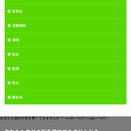
役員会
活動報告
清掃
総会
総務
防災
集会所
あなたも自分の街を育ててみませんか？" width="600" height="400" >