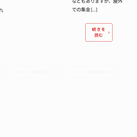
などもありますが、屋外
での集金 […]
れ
続きを
読む