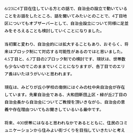
6/23に4丁目在住している方との話で、自治会の設立で動いている
ことをお話をしたところ、話を聞いてみたいとのことで、4丁目地
区についてもオブザーバーとして、自治会設立について同様に足並
みをそろえることも検討していくことになりました。
当初案と変わり、自治会的には拡大することもあり、おそらく、将
来はブロック制にて対応する可能性があるのではと思いました。
4.5丁目と、6.7丁目の2ブロック制での検討です、現状は、世帯数
も少ないのでこのままでいくことになりますが、各丁目でのエリ
ア長はいたほうがいいと思われます。
現在は、みどりが丘小学校の南側にはぐみの杜中央自治会が存在
しています。先輩自治会である、大和田新田上区・緑が丘2丁目の
自治会長から自治会についてご教授を頂いきながら、自治会の意
義や存在理由ついてもお聞きしているいる最中です。
将来、400世帯にはなると思われなかであるとともに、住民のコミ
ュニケーションから住みよい街づくりを目指していきたいと考え