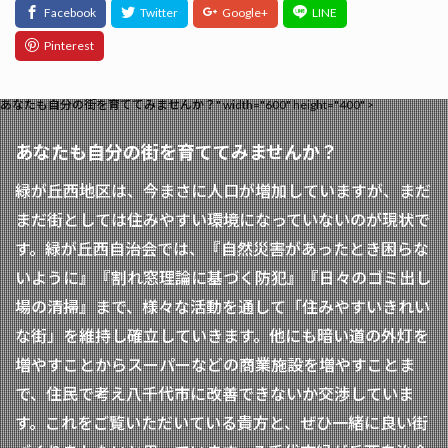
あなたも自分の街を育ててみませんか？" width="600" height="400" >
あなたも自分の街を育ててみませんか？
緑が丘西地区は、今まさに人口が増加していますが、まだ
まだ街としては住みやすい環境になっていないのが現状で
す。緑が丘西自治会では、『自然災害があったとき困らな
いように』『割れ窓理論に基づく防犯』『日々のゴミ出し
場の清掃』まで、様々な活動を通して「住みやすいきれい
な街」を維持し確立していきます。他にも暗い道の外灯を
増やすことからスーパーなどの商業施設を増やすことま
で、住民で考え八千代市に改善できないか交渉していま
す。これをご覧いただいている貴方と、ぜひ一緒に良い街