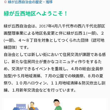
緑が丘西自治会の歴史・推移
緑が丘西地区へようこそ！
緑が丘西自治会は、2017年4月八千代市の西八千代北部区
画整理事業による地区名変更と伴に緑が丘西１(一部)、２
(一部)、４～８丁目を対象としてつくられた団体（認可地
縁団体）です。
自治会としては新しい街において住民交流が課題である感
じ、新たな住民同士が豊かなコミニュティ作りをするた
め、交流ができるイベントを重視し、４月の総会(全員参
加型)や５月地域清掃、７月の公園での映画祭、８月の夏
祭り、１０月ハロウィン、１１月地域清掃＆防災炊出し訓
練、１月新年交流会などを行っています。