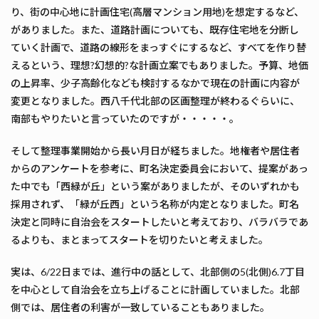
り、街の中心地に計画住宅(高層マンション用地)を想定するなど、
がありました。また、道路計画についても、既存住宅地を分断し
ていく計画で、道路の線形をまっすぐにするなど、すべてを作り替
えるという、理想?幻想的?な計画立案でもありました。予算、地価
の上昇率、少子高齢化なども検討するなかで現在の計画に内容が
変更となりました。西八千代北部の区画整理が終わるぐらいに、
南部もやりたいと言っていたのですが・・・・・。
そして整理事業開始から長い月日が経ちました。地権者や居住者
からのアンケートを参考に、町名決定委員会において、提案があっ
た中でも「西緑が丘」という案がありましたが、そのいずれかも
採用されず、「緑が丘西」という名称が内定となりました。町名
決定と同時に自治会をスタートしたいと考えており、バラバラであ
るよりも、まとまってスタートを切りたいと考えました。
実は、6/22日までは、進行中の話として、北部側の5(北側)6.7丁目
を中心として自治会を立ち上げることに計画していました。北部
側では、居住者の利害が一致していることもありました。