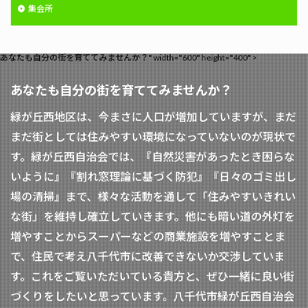
集会所
あなたも自分の街を育ててみませんか？" width="600" height="400" >
あなたも自分の街を育ててみませんか？
緑が丘西地区は、今まさに人口が増加していますが、まだ
まだ街としては住みやすい環境になっていないのが現状で
す。緑が丘西自治会では、『自然災害があったとき困らな
いように』『割れ窓理論に基づく防犯』『日々のゴミ出し
場の清掃』まで、様々な活動を通して「住みやすいきれい
な街」を維持し確立していきます。他にも暗い道の外灯を
増やすことからスーパーなどの商業施設を増やすことま
で、住民で考え八千代市に改善できないか交渉していま
す。これをご覧いただいている貴方と、ぜひ一緒に良い街
づくりをしたいと思っています。八千代市緑が丘西自治会