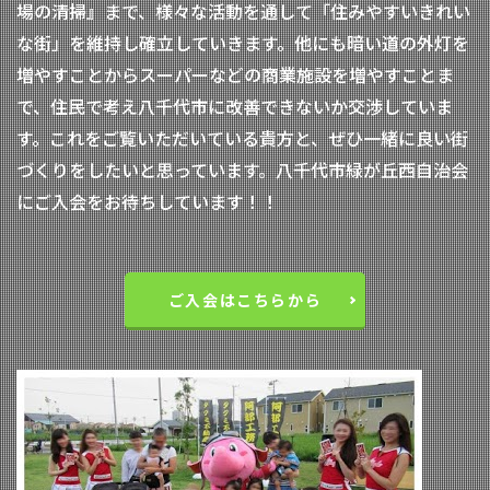
場の清掃』まで、様々な活動を通して「住みやすいきれい
な街」を維持し確立していきます。他にも暗い道の外灯を
増やすことからスーパーなどの商業施設を増やすことま
で、住民で考え八千代市に改善できないか交渉していま
す。これをご覧いただいている貴方と、ぜひ一緒に良い街
づくりをしたいと思っています。八千代市緑が丘西自治会
にご入会をお待ちしています！！
ご入会はこちらから