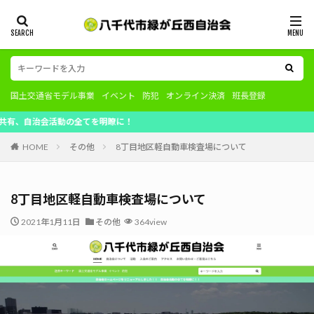
国土交通省モデル事業
イベント
防犯
オンライン決済
班長登録
会活動の全てを明瞭に！
HOME
その他
8丁目地区軽自動車検査場について
8丁目地区軽自動車検査場について
2021年1月11日
その他
364view