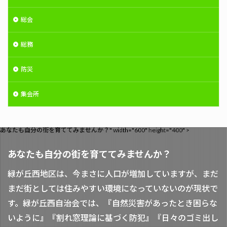
総会
総務
防災
集会所
あなたも自分の街を育ててみませんか？" width="600" height="400" >
あなたも自分の街を育ててみませんか？
緑が丘西地区は、今まさに人口が増加していますが、まだ
まだ街としては住みやすい環境になっていないのが現状で
す。緑が丘西自治会では、『自然災害があったとき困らな
いように』『割れ窓理論に基づく防犯』『日々のゴミ出し