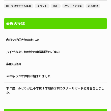
国土交通省モデル事業
イベント
防犯
オンライン決済
班長登録
最近の投稿
向日葵が咲き始めました
八千代市より給付金の申請期限のご案内
梨園初出荷
今年もラジオ体操が始まりました
本年度、みどりが丘小学校１学期終了前のスクールガード慰労会をしまし
た。