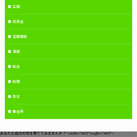
広報
役員会
活動報告
清掃
総会
総務
防災
集会所
あなたも自分の街を育ててみませんか？" width="600" height="400" >