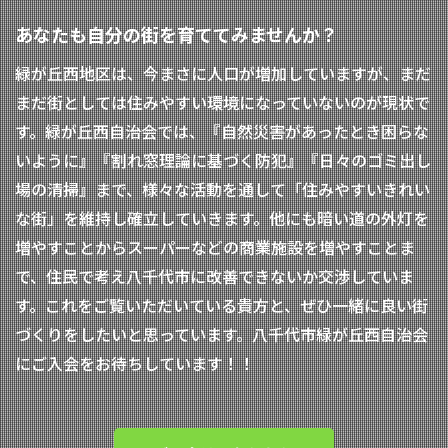
あなたも自分の街を育ててみませんか？
緑が丘西地区は、今まさに人口が増加していますが、まだ
まだ街としては住みやすい環境になっていないのが現状で
す。緑が丘西自治会では、『自然災害があったとき困らな
いように』『割れ窓理論に基づく防犯』『日々のゴミ出し
場の清掃』まで、様々な活動を通して「住みやすいきれい
な街」を維持し確立していきます。他にも暗い道の外灯を
増やすことからスーパーなどの商業施設を増やすことま
で、住民で考え八千代市に改善できないか交渉していま
す。これをご覧いただいている貴方と、ぜひ一緒に良い街
づくりをしたいと思っています。八千代市緑が丘西自治会
にご入会をお待ちしています！！