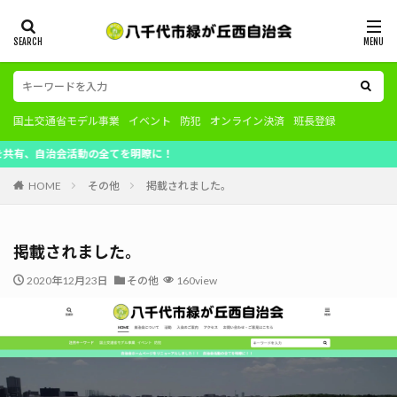
国土交通省モデル事業
イベント
防犯
オンライン決済
班長登録
治会活動の全てを明瞭に！
HOME
その他
掲載されました。
掲載されました。
2020年12月23日
その他
160view