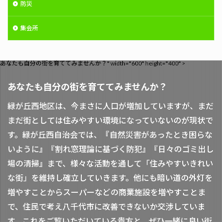
防災
集会所
あなたも自分の街を育ててみませんか？" width="600" height="400" >
あなたも自分の街を育ててみませんか？
緑が丘西地区は、今まさに人口が増加していますが、まだ
まだ街としては住みやすい環境になっていないのが現状で
す。緑が丘西自治会では、『自然災害があったとき困らな
いように』『割れ窓理論に基づく防犯』『日々のゴミ出し
場の清掃』まで、様々な活動を通して「住みやすいきれい
な街」を維持し確立していきます。他にも暗い道の外灯を
増やすことからスーパーなどの商業施設を増やすことま
で、住民で考え八千代市に改善できないか交渉していま
す。これをご覧いただいている貴方と、ぜひ一緒に良い街