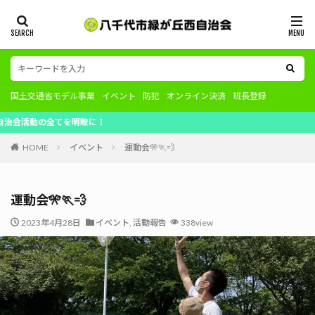
国土交通省モデル事業
イベント
防犯
オンライン決済
班長登録
てを明瞭に！
HOME
イベント
運動会🎌🏃💨
運動会🎌🏃💨
2023年4月28日
イベント
,
活動報告
338view