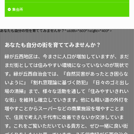
集会所
あなたも自分の街を育ててみませんか？" width="600" height="400" >
あなたも自分の街を育ててみませんか？
緑が丘西地区は、今まさに人口が増加していますが、まだ
まだ街としては住みやすい環境になっていないのが現状で
す。緑が丘西自治会では、『自然災害があったとき困らな
いように』『割れ窓理論に基づく防犯』『日々のゴミ出し
場の清掃』まで、様々な活動を通して「住みやすいきれい
な街」を維持し確立していきます。他にも暗い道の外灯を
増やすことからスーパーなどの商業施設を増やすことま
で、住民で考え八千代市に改善できないか交渉していま
す。これをご覧いただいている貴方と、ぜひ一緒に良い街