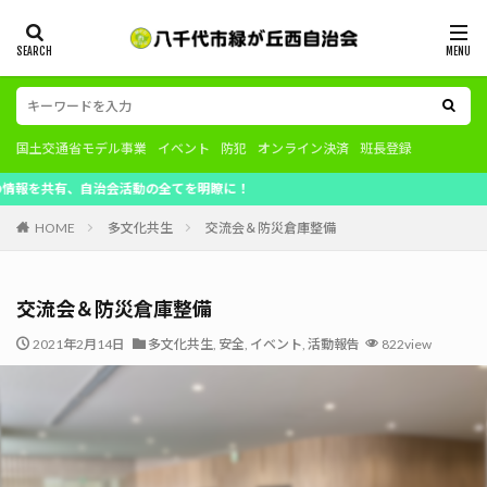
国土交通省モデル事業
イベント
防犯
オンライン決済
班長登録
、自治会活動の全てを明瞭に！
HOME
多文化共生
交流会＆防災倉庫整備
交流会＆防災倉庫整備
2021年2月14日
多文化共生
,
安全
,
イベント
,
活動報告
822view