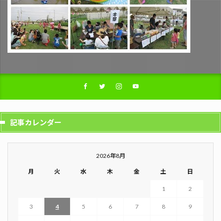
記事カレンダー
2026年8月
月
火
水
木
金
土
日
1
2
3
4
5
6
7
8
9