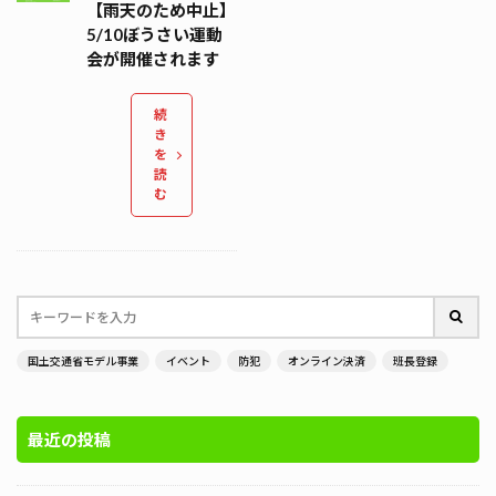
【雨天のため中止】
5/10ぼうさい運動
会が開催されます
続
き
を
読
む
国土交通省モデル事業
イベント
防犯
オンライン決済
班長登録
最近の投稿