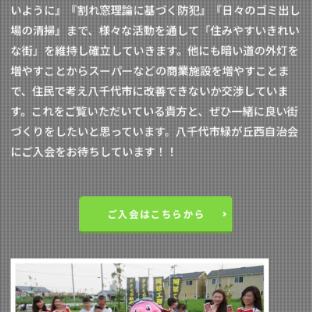
いように』『割れ窓理論に基づく防犯』『日々のゴミ出し
場の清掃』まで、様々な活動を通して「住みやすいきれい
な街」を維持し確立していきます。他にも暗い道の外灯を
増やすことからスーパーなどの商業施設を増やすことま
で、住民で考え八千代市に改善できないか交渉していま
す。これをご覧いただいている貴方と、ぜひ一緒に良い街
づくりをしたいと思っています。八千代市緑が丘西自治会
にご入会をお待ちしています！！
ご入会はこちらから