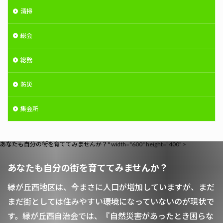
清掃
総会
総務
防災
集会所
あなたも自分の街を育ててみませんか？" width="600" height="400" >
あなたも自分の街を育ててみませんか？
緑が丘西地区は、今まさに人口が増加していますが、まだ
まだ街としては住みやすい環境になっていないのが現状で
す。緑が丘西自治会では、『自然災害があったとき困らな