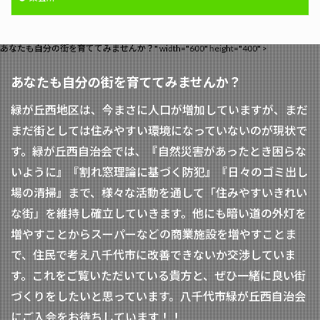
あなたも自分の街を育ててみませんか？" width="600" height="400" >
あなたも自分の街を育ててみませんか？
緑が丘西地区は、今まさに人口が増加していますが、まだ
まだ街としては住みやすい環境になっていないのが現状で
す。緑が丘西自治会では、『自然災害があったとき困らな
いように』『割れ窓理論に基づく防犯』『日々のゴミ出し
場の清掃』まで、様々な活動を通して「住みやすいきれい
な街」を維持し確立していきます。他にも暗い道の外灯を
増やすことからスーパーなどの商業施設を増やすことま
で、住民で考え八千代市に改善できないか交渉していま
す。これをご覧いただいている貴方と、ぜひ一緒に良い街
づくりをしたいと思っています。八千代市緑が丘西自治会
にご入会をお待ちしています！！