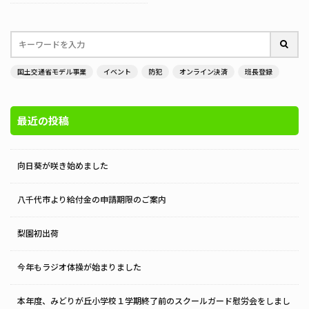
国土交通省モデル事業
イベント
防犯
オンライン決済
班長登録
最近の投稿
向日葵が咲き始めました
八千代市より給付金の申請期限のご案内
梨園初出荷
今年もラジオ体操が始まりました
本年度、みどりが丘小学校１学期終了前のスクールガード慰労会をしまし