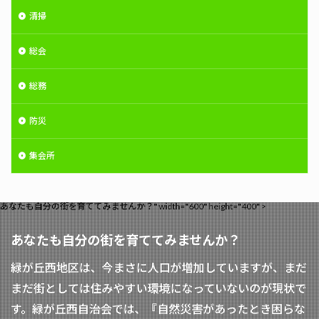
清掃
総会
総務
防災
集会所
あなたも自分の街を育ててみませんか？" width="600" height="400" >
あなたも自分の街を育ててみませんか？
緑が丘西地区は、今まさに人口が増加していますが、まだ
まだ街としては住みやすい環境になっていないのが現状で
す。緑が丘西自治会では、『自然災害があったとき困らな