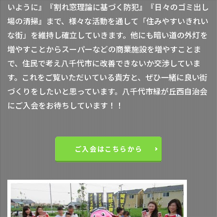
いように』『割れ窓理論に基づく防犯』『日々のゴミ出し
場の清掃』まで、様々な活動を通して「住みやすいきれい
な街」を維持し確立していきます。他にも暗い道の外灯を
増やすことからスーパーなどの商業施設を増やすことま
で、住民で考え八千代市に改善できないか交渉していま
す。これをご覧いただいている貴方と、ぜひ一緒に良い街
づくりをしたいと思っています。八千代市緑が丘西自治会
にご入会をお待ちしています！！
ご入会はこちらから