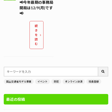
📢今年最期の事務局
開局は12/9(月)です
📢
続
き
を
読
む
国土交通省モデル事業
イベント
防犯
オンライン決済
班長登録
最近の投稿