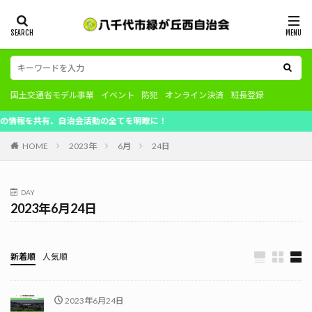
国土交通省モデル事業
イベント
防犯
オンライン決済
班長登録
を共有、自治会活動の全てを明瞭に！
HOME
2023年
6月
24日
DAY
2023年6月24日
新着順
人気順
2023年6月24日