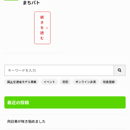
まちパト
続
き
を
読
む
国土交通省モデル事業
イベント
防犯
オンライン決済
班長登録
最近の投稿
向日葵が咲き始めました