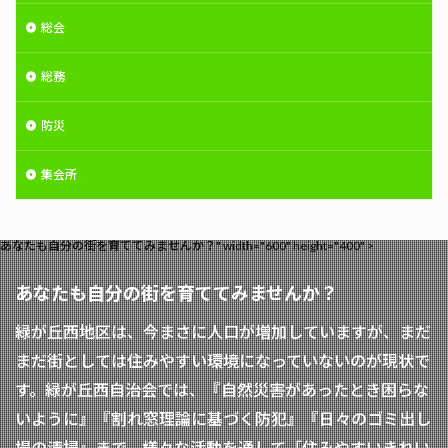
総会
総務
防災
集会所
あなたも自分の街を育ててみませんか？" width="600" height="400" >
あなたも自分の街を育ててみませんか？
緑が丘西地区は、今まさに人口が増加していますが、まだ
まだ街としては住みやすい環境になっていないのが現状で
す。緑が丘西自治会では、『自然災害があったとき困らな
いように』『割れ窓理論に基づく防犯』『日々のゴミ出し
場の清掃』まで、様々な活動を通して「住みやすいきれい