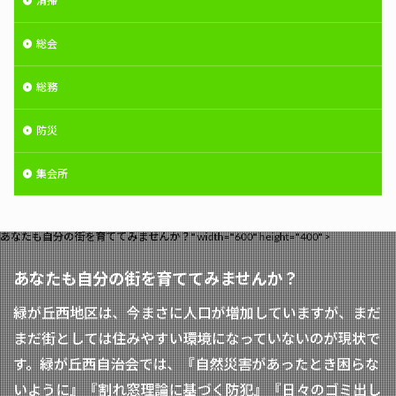
清掃
総会
総務
防災
集会所
あなたも自分の街を育ててみませんか？" width="600" height="400" >
あなたも自分の街を育ててみませんか？
緑が丘西地区は、今まさに人口が増加していますが、まだ
まだ街としては住みやすい環境になっていないのが現状で
す。緑が丘西自治会では、『自然災害があったとき困らな
いように』『割れ窓理論に基づく防犯』『日々のゴミ出し