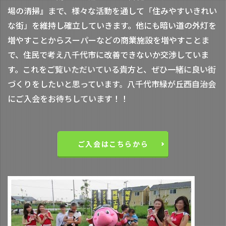
場の清掃』まで、様々な活動を通して「住みやすいきれい
な街」を維持し確立していきます。他にも暗い道の外灯を
増やすことからスーパーなどの商業施設を増やすことま
で、住民で考え八千代市に改善できないか交渉していま
す。これをご覧いただいている貴方と、ぜひ一緒に良い街
づくりをしたいと思っています。八千代市緑が丘西自治会
にご入会をお待ちしています！！
ご入会はこちらから