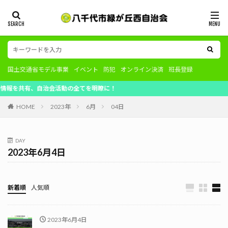
国土交通省モデル事業
イベント
防犯
オンライン決済
班長登録
共有、自治会活動の全てを明瞭に！
HOME
2023年
6月
04日
DAY
2023年6月4日
新着順
人気順
2023年6月4日