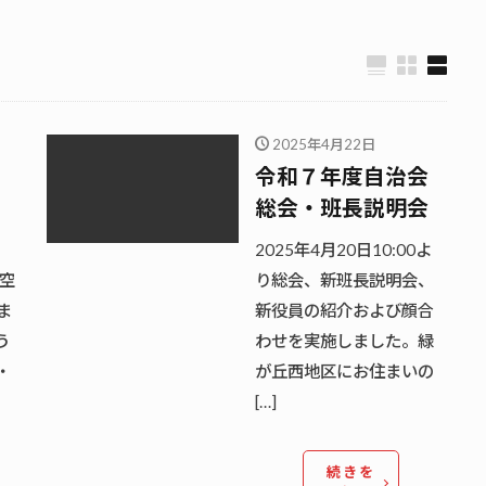
2025年4月22日
令和７年度自治会
総会・班長説明会
2025年4月20日10:00よ
園空
り総会、新班長説明会、
ま
新役員の紹介および顔合
う
わせを実施しました。緑
・
が丘西地区にお住まいの
[…]
続きを