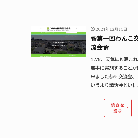
2024年12月10日
🦮第一回わんこ
流会🦮
12/8、天気にも恵ま
無事に実施することが
来ました👍✨ 交流会、
いうより講話会とい […
続きを
読む