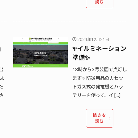
読む
2024年12月21日
ョ
✨️イルミネーション
準備✨️
出
18時から3号公園で点灯し
定よ
ます✨️ 防災用品のカセッ
た
トガス式の発電機とバッ
さ
テリーを使って、イ […]
続きを
読む