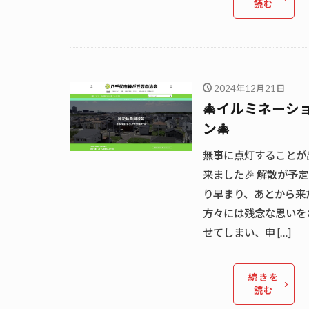
読む
2024年12月21日
🎄イルミネーシ
ン🎄
無事に点灯することが
来ました🎉 解散が予
り早まり、あとから来
方々には残念な思いを
せてしまい、申 […]
続きを
読む