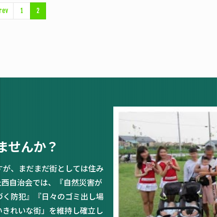
rev
1
2
ませんか？
すが、まだまだ街としては住み
丘西自治会では、『自然災害が
づく防犯』『日々のゴミ出し場
いきれいな街」を維持し確立し