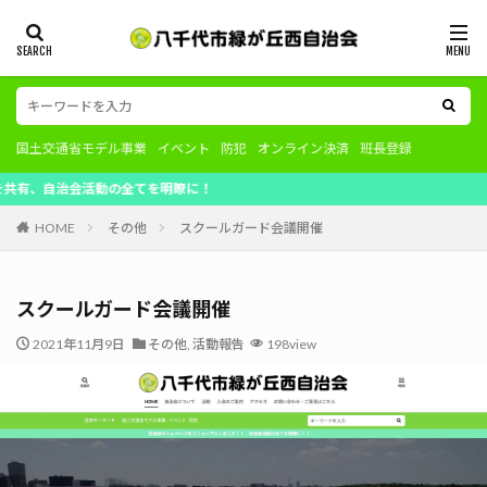
国土交通省モデル事業
イベント
防犯
オンライン決済
班長登録
会活動の全てを明瞭に！
HOME
その他
スクールガード会議開催
スクールガード会議開催
2021年11月9日
その他
,
活動報告
198view