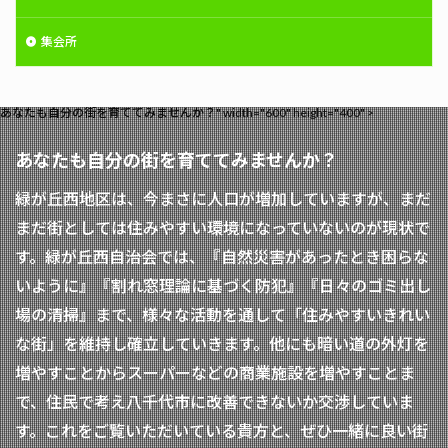
集会所
あなたも自分の街を育ててみませんか？" width="600" height="400" >
あなたも自分の街を育ててみませんか？
緑が丘西地区は、今まさに人口が増加していますが、まだ
まだ街としては住みやすい環境になっていないのが現状で
す。緑が丘西自治会では、『自然災害があったとき困らな
いように』『割れ窓理論に基づく防犯』『日々のゴミ出し
場の清掃』まで、様々な活動を通して「住みやすいきれい
な街」を維持し確立していきます。他にも暗い道の外灯を
増やすことからスーパーなどの商業施設を増やすことま
で、住民で考え八千代市に改善できないか交渉していま
す。これをご覧いただいている貴方と、ぜひ一緒に良い街