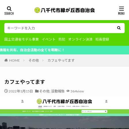
国土交通省モデル事業
イベント
防犯
オンライン決済
班長登録
自治会活動の全てを明瞭に！
HOME
その他
カフェやってます
カフェやってます
2022年1月15日
その他
,
活動報告
364view