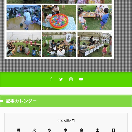
記事カレンダー
2026年8月
月
火
水
木
金
土
日