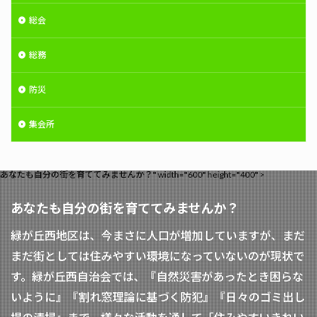
総会
総務
防災
集会所
あなたも自分の街を育ててみませんか？" width="600" height="400" >
あなたも自分の街を育ててみませんか？
緑が丘西地区は、今まさに人口が増加していますが、まだ
まだ街としては住みやすい環境になっていないのが現状で
す。緑が丘西自治会では、『自然災害があったとき困らな
いように』『割れ窓理論に基づく防犯』『日々のゴミ出し