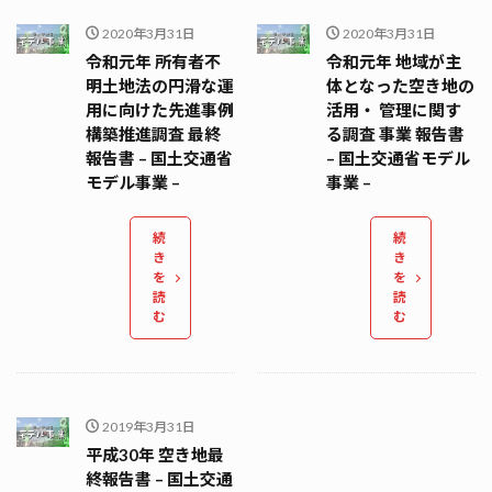
2020年3月31日
2020年3月31日
令和元年 所有者不
令和元年 地域が主
明土地法の円滑な運
体となった空き地の
用に向けた先進事例
活用・ 管理に関す
構築推進調査 最終
る調査 事業 報告書
報告書 – 国土交通省
– 国土交通省モデル
モデル事業 –
事業 –
続
続
き
き
を
を
読
読
む
む
2019年3月31日
平成30年 空き地最
終報告書 – 国土交通