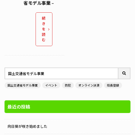
省モデル事業 –
続
き
を
読
む
国土交通省モデル事業
イベント
防犯
オンライン決済
班長登録
最近の投稿
向日葵が咲き始めました