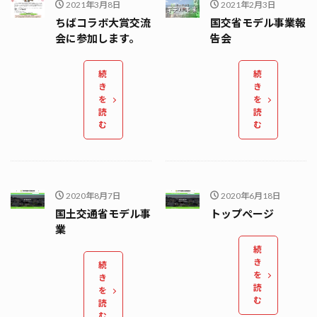
2021年3月8日
2021年2月3日
ちばコラボ大賞交流
国交省モデル事業報
会に参加します。
告会
続
続
き
き
を
を
読
読
む
む
2020年8月7日
2020年6月18日
国土交通省モデル事
トップページ
業
続
き
続
を
き
読
を
む
読
む