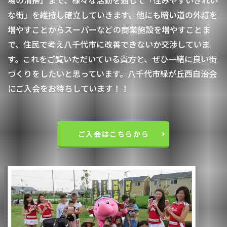
場の清掃』まで、様々な活動を通して「住みやすいきれい
な街」を維持し確立していきます。他にも暗い道の外灯を
増やすことからスーパーなどの商業施設を増やすことま
で、住民で考え八千代市に改善できないか交渉していま
す。これをご覧いただいている貴方と、ぜひ一緒に良い街
づくりをしたいと思っています。八千代市緑が丘西自治会
にご入会をお待ちしています！！
ご入会はこちらから