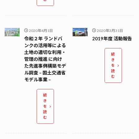
2020年4月1日
2020年3月31日
令和２年 ランドバ
2019年度 活動報告
ンクの活用等による
土地の適切な利用・
続
管理の推進 に向け
き
た先進事例構築モデ
を
読
ル調査 – 国土交通省
む
モデル事業 –
続
き
を
読
む