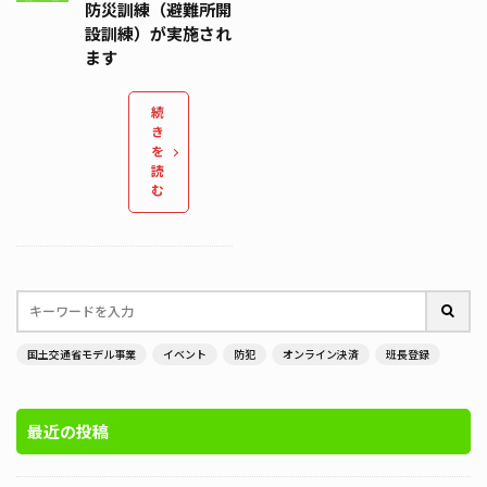
防災訓練（避難所開
設訓練）が実施され
ます
続
き
を
読
む
国土交通省モデル事業
イベント
防犯
オンライン決済
班長登録
最近の投稿