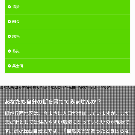
清掃
総会
総務
防災
集会所
あなたも自分の街を育ててみませんか？" width="600" height="400" >
あなたも自分の街を育ててみませんか？
緑が丘西地区は、今まさに人口が増加していますが、まだ
まだ街としては住みやすい環境になっていないのが現状で
す。緑が丘西自治会では、『自然災害があったとき困らな