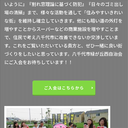
いように』『割れ窓理論に基づく防犯』『日々のゴミ出し
場の清掃』まで、様々な活動を通して「住みやすいきれい
な街」を維持し確立していきます。他にも暗い道の外灯を
増やすことからスーパーなどの商業施設を増やすことま
で、住民で考え八千代市に改善できないか交渉していま
す。これをご覧いただいている貴方と、ぜひ一緒に良い街
づくりをしたいと思っています。八千代市緑が丘西自治会
にご入会をお待ちしています！！
ご入会はこちらから