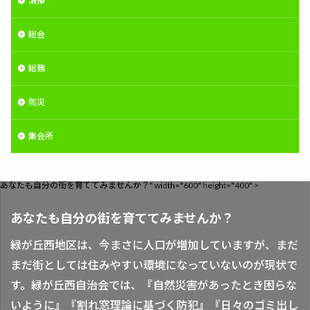
清掃
総会
総務
防災
集会所
あなたも自分の街を育ててみませんか？" width="600" height="400" >
あなたも自分の街を育ててみませんか？
緑が丘西地区は、今まさに人口が増加していますが、まだ
まだ街としては住みやすい環境になっていないのが現状で
す。緑が丘西自治会では、『自然災害があったとき困らな
いように』『割れ窓理論に基づく防犯』『日々のゴミ出し