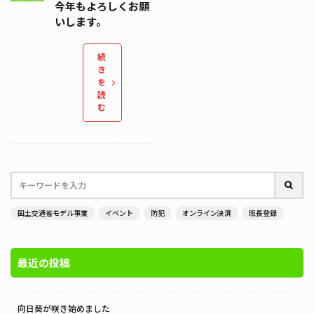
今年もよろしくお願
いします。
続
き
を
読
む
国土交通省モデル事業
イベント
防犯
オンライン決済
班長登録
最近の投稿
向日葵が咲き始めました