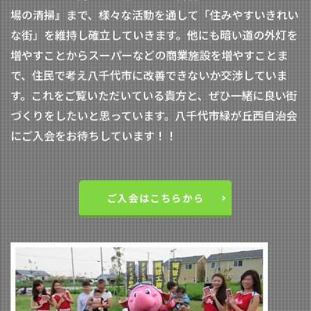
場の清掃』まで、様々な活動を通して「住みやすいきれい
な街」を維持し確立していきます。他にも暗い道の外灯を
増やすことからスーパーなどの商業施設を増やすことま
で、住民で考え八千代市に改善できないか交渉していま
す。これをご覧いただいている貴方と、ぜひ一緒に良い街
づくりをしたいと思っています。八千代市緑が丘西自治会
にご入会をお待ちしています！！
ご入会はこちらから