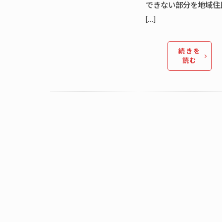
できない部分を地域住
[…]
続きを
読む