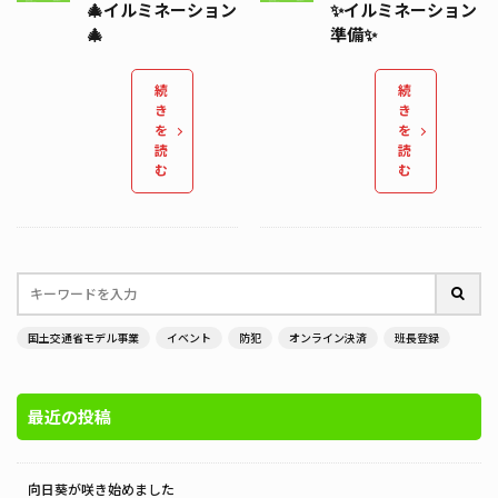
🎄イルミネーション
✨️イルミネーション
🎄
準備✨️
続
続
き
き
を
を
読
読
む
む
国土交通省モデル事業
イベント
防犯
オンライン決済
班長登録
最近の投稿
向日葵が咲き始めました