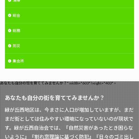
清掃
総会
総務
防災
集会所
あなたも自分の街を育ててみませんか？" width="600" height="400" >
あなたも自分の街を育ててみませんか？
緑が丘西地区は、今まさに人口が増加していますが、まだ
まだ街としては住みやすい環境になっていないのが現状で
す。緑が丘西自治会では、『自然災害があったとき困らな
いように』『割れ窓理論に基づく防犯』『日々のゴミ出し