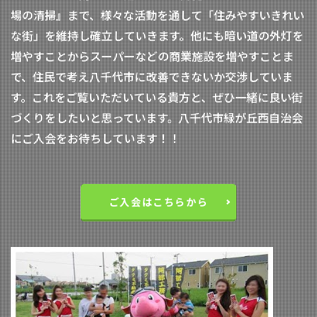
場の清掃』まで、様々な活動を通して「住みやすいきれい
な街」を維持し確立していきます。他にも暗い道の外灯を
増やすことからスーパーなどの商業施設を増やすことま
で、住民で考え八千代市に改善できないか交渉していま
す。これをご覧いただいている貴方と、ぜひ一緒に良い街
づくりをしたいと思っています。八千代市緑が丘西自治会
にご入会をお待ちしています！！
ご入会はこちらから