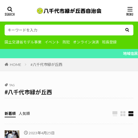
国土交通省モデル事業
イベント
防犯
オンライン決済
班長登録
地域住民で地
HOME
#八千代市緑が丘西
TAG
#八千代市緑が丘西
新着順
人気順
2023年4月25日