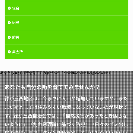
総会
総務
防災
集会所
あなたも自分の街を育ててみませんか？" width="600" height="400" >
あなたも自分の街を育ててみませんか？
緑が丘西地区は、今まさに人口が増加していますが、まだ
まだ街としては住みやすい環境になっていないのが現状で
す。緑が丘西自治会では、『自然災害があったとき困らな
いように』『割れ窓理論に基づく防犯』『日々のゴミ出し
場の清掃』まで、様々な活動を通して「住みやすいきれい