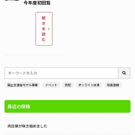
今年度初回覧
続
き
を
読
む
国土交通省モデル事業
イベント
防犯
オンライン決済
班長登録
最近の投稿
向日葵が咲き始めました