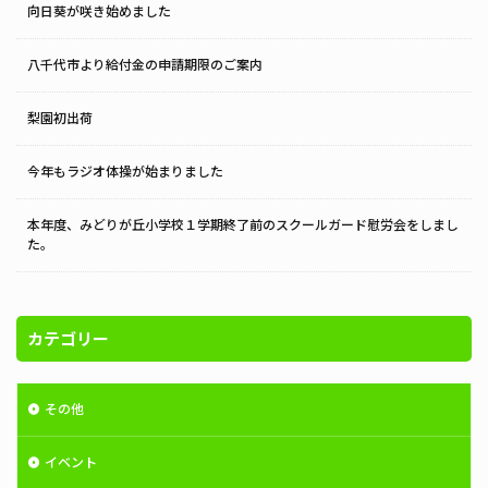
向日葵が咲き始めました
八千代市より給付金の申請期限のご案内
梨園初出荷
今年もラジオ体操が始まりました
本年度、みどりが丘小学校１学期終了前のスクールガード慰労会をしまし
た。
カテゴリー
その他
イベント