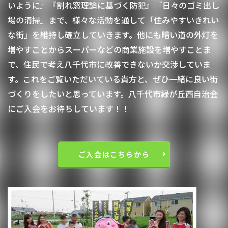
いように』『割れ窓理論に基づく防犯』『日々のゴミ出し
場の清掃』まで、様々な活動を通して「住みやすいきれい
な街」を維持し確立していきます。他にも暗い道の外灯を
増やすことからスーパーなどの商業施設を増やすことま
で、住民で考え八千代市に改善できないか交渉していま
す。これをご覧いただいている貴方と、ぜひ一緒に良い街
づくりをしたいと思っています。八千代市緑が丘西自治会
にご入会をお待ちしています！！
ご入会はこちらから