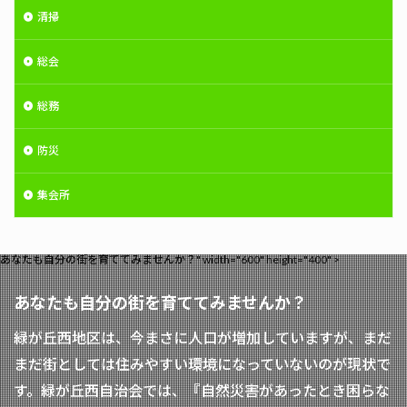
清掃
総会
総務
防災
集会所
あなたも自分の街を育ててみませんか？" width="600" height="400" >
あなたも自分の街を育ててみませんか？
緑が丘西地区は、今まさに人口が増加していますが、まだ
まだ街としては住みやすい環境になっていないのが現状で
す。緑が丘西自治会では、『自然災害があったとき困らな