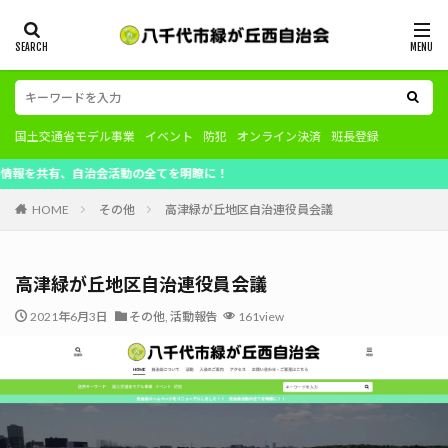
国土交通省モデル事業
イベント
防犯
オンライン決済
班長登録
、自治会活動の全てを明瞭に！
HOME
その他
高津緑が丘地区自治連役員会議
高津緑が丘地区自治連役員会議
2021年6月3日
その他
,
活動報告
161view