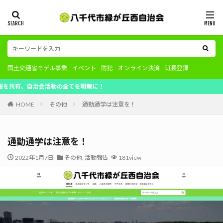
国土交通省モデル事業
イベント
防犯
オンライン決済
班長登録
治会活動の全てを明瞭に！
HOME
その他
通勤通学は注意を！
通勤通学は注意を！
2022年1月7日
その他
,
活動報告
181view