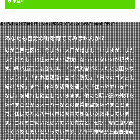
集会所
あなたも自分の街を育ててみませんか？" width="600" height="400" >
あなたも自分の街を育ててみませんか？
緑が丘西地区は、今まさに人口が増加していますが、まだ
まだ街としては住みやすい環境になっていないのが現状で
す。緑が丘西自治会では、『自然災害があったとき困らな
いように』『割れ窓理論に基づく防犯』『日々のゴミ出し
場の清掃』まで、様々な活動を通して「住みやすいきれい
な街」を維持し確立していきます。他にも暗い道の外灯を
増やすことからスーパーなどの商業施設を増やすことま
で、住民で考え八千代市に改善できないか交渉していま
す。これをご覧いただいている貴方と、ぜひ一緒に良い街
づくりをしたいと思っています。八千代市緑が丘西自治会