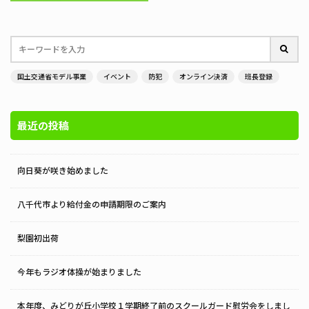
国土交通省モデル事業
イベント
防犯
オンライン決済
班長登録
最近の投稿
向日葵が咲き始めました
八千代市より給付金の申請期限のご案内
梨園初出荷
今年もラジオ体操が始まりました
本年度、みどりが丘小学校１学期終了前のスクールガード慰労会をしまし