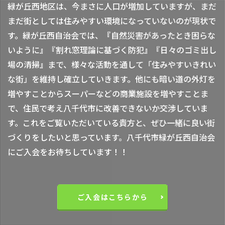
緑が丘西地区は、今まさに人口が増加していますが、まだ
まだ街としては住みやすい環境になっていないのが現状で
す。緑が丘西自治会では、『自然災害があったとき困らな
いように』『割れ窓理論に基づく防犯』『日々のゴミ出し
場の清掃』まで、様々な活動を通して「住みやすいきれい
な街」を維持し確立していきます。他にも暗い道の外灯を
増やすことからスーパーなどの商業施設を増やすことま
で、住民で考え八千代市に改善できないか交渉していま
す。これをご覧いただいている貴方と、ぜひ一緒に良い街
づくりをしたいと思っています。八千代市緑が丘西自治会
にご入会をお待ちしています！！
ご入会はこちらから