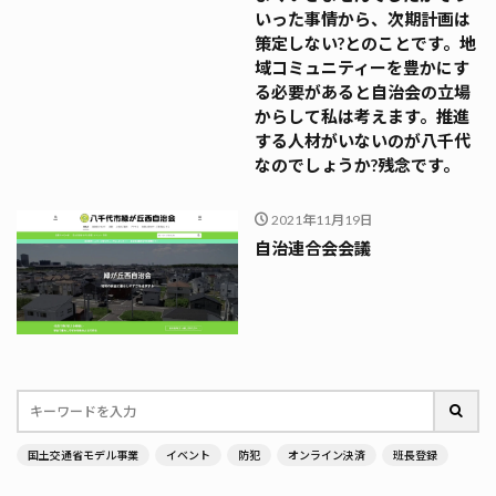
いった事情から、次期計画は
策定しない?とのことです。地
域コミュニティーを豊かにす
る必要があると自治会の立場
からして私は考えます。推進
する人材がいないのが八千代
なのでしょうか?残念です。
2021年11月19日
自治連合会会議
国土交通省モデル事業
イベント
防犯
オンライン決済
班長登録