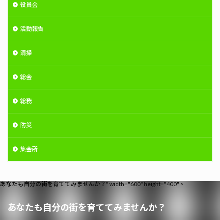
役員会
活動報告
清掃
総会
総務
防災
集会所
あなたも自分の街を育ててみませんか？" width="600" height="400" >
あなたも自分の街を育ててみませんか？