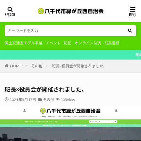
国土交通省モデル事業
イベント
防犯
オンライン決済
班長登録
地域住民で地
HOME
その他
班長×役員会が開催されました。
班長×役員会が開催されました。
2021年5月17日
その他
205view