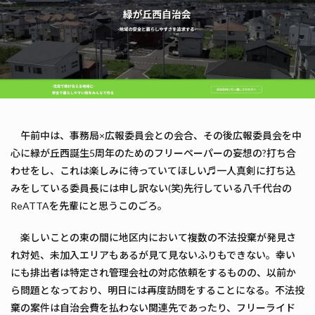
午前中は、事務局×広報委員会との会合、その後広報委員会を中
心に緑が丘西誕生5周年のためのフリーペーパーの妄想の?打ち合
わせをし、これは楽しみに待っていてほしい♬一人真剣に打ち込
みをしている委員長には申し訳ない(笑)先行している八千代台の
ReATTAを先輩にと思うこのごろ。
楽しいことの束の間に地区内において複数の不法投棄が発見さ
れ対処、未加入エリアもあるが見て見ないふりもできない。幸い
にも排出者は特定され管理会社の対応依頼をするものの、以前か
ら問題となっており、明日には再度訪問をすることになる。不法投
棄の案件は自治会費を払わない関連先であったり、フリーライド