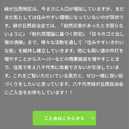
緑が丘西地区は、今まさに人口が増加していますが、まだ
まだ街としては住みやすい環境になっていないのが現状で
す。緑が丘西自治会では、『自然災害があったとき困らな
いように』『割れ窓理論に基づく防犯』『日々のゴミ出し
場の清掃』まで、様々な活動を通して「住みやすいきれい
な街」を維持し確立していきます。他にも暗い道の外灯を
増やすことからスーパーなどの商業施設を増やすことま
で、住民で考え八千代市に改善できないか交渉していま
す。これをご覧いただいている貴方と、ぜひ一緒に良い街
づくりをしたいと思っています。八千代市緑が丘西自治会
にご入会をお待ちしています！！
ご入会はこちらから