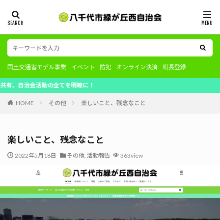
国土交通省モデル事業
イベント
防犯
オンライン決済
班長登録
会活動の全てを明瞭に！
HOME
その他
楽しいこと、残念なこと
楽しいこと、残念なこと
2022年5月18日
その他
,
活動報告
363view