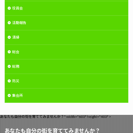
役員会
活動報告
清掃
総会
総務
防災
集会所
あなたも自分の街を育ててみませんか？" width="600" height="400" >
あなたも自分の街を育ててみませんか？