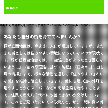
集会所
あなたも自分の街を育ててみませんか？" width="600" height="400" >
あなたも自分の街を育ててみませんか？
緑が丘西地区は、今まさに人口が増加していますが、まだ
まだ街としては住みやすい環境になっていないのが現状で
す。緑が丘西自治会では、『自然災害があったとき困らな
いように』『割れ窓理論に基づく防犯』『日々のゴミ出し
場の清掃』まで、様々な活動を通して「住みやすいきれい
な街」を維持し確立していきます。他にも暗い道の外灯を
増やすことからスーパーなどの商業施設を増やすことま
で、住民で考え八千代市に改善できないか交渉していま
す。これをご覧いただいている貴方と、ぜひ一緒に良い街