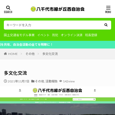
国土交通省モデル事業
イベント
防犯
オンライン決済
班長登録
治会活動の全てを明瞭に！
HOME
その他
多文化交流
多文化交流
2021年11月7日
その他
,
活動報告
142view