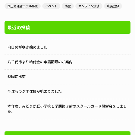
国土交通省モデル事業
イベント
防犯
オンライン決済
班長登録
最近の投稿
向日葵が咲き始めました
八千代市より給付金の申請期限のご案内
梨園初出荷
今年もラジオ体操が始まりました
本年度、みどりが丘小学校１学期終了前のスクールガード慰労会をしまし
た。