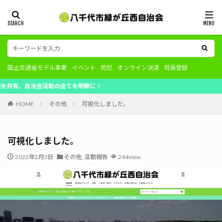
国土交通省モデル事業
イベント
防犯
オンライン決済
班長登録
治会活動の全てを明瞭に！
HOME
その他
可視化しました。
可視化しました。
2022年2月3日
その他
,
活動報告
244view