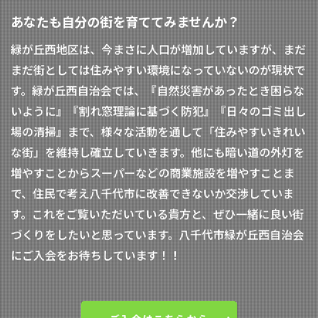
あなたも自分の街を育ててみませんか？
緑が丘西地区は、今まさに人口が増加していますが、まだ
まだ街としては住みやすい環境になっていないのが現状で
す。緑が丘西自治会では、『自然災害があったとき困らな
いように』『割れ窓理論に基づく防犯』『日々のゴミ出し
場の清掃』まで、様々な活動を通して「住みやすいきれい
な街」を維持し確立していきます。他にも暗い道の外灯を
増やすことからスーパーなどの商業施設を増やすことま
で、住民で考え八千代市に改善できないか交渉していま
す。これをご覧いただいている貴方と、ぜひ一緒に良い街
づくりをしたいと思っています。八千代市緑が丘西自治会
にご入会をお待ちしています！！