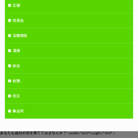
広報
役員会
活動報告
清掃
総会
総務
防災
集会所
あなたも自分の街を育ててみませんか？" width="600" height="400" >