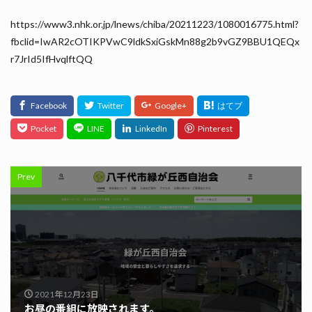
https://www3.nhk.or.jp/lnews/chiba/20211223/1080016775.html?
fbclid=IwAR2cOTIKPVwC9ldkSxiGskMn88g2b9vGZ9BBU1QEQx
r7JrId5IfHvqlftQQ
Prev
2021年12月23日
お昼の番組に放映されます。