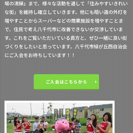
場の清掃』まで、様々な活動を通して「住みやすいきれい
な街」を維持し確立していきます。他にも暗い道の外灯を
増やすことからスーパーなどの商業施設を増やすことま
で、住民で考え八千代市に改善できないか交渉していま
す。これをご覧いただいている貴方と、ぜひ一緒に良い街
づくりをしたいと思っています。八千代市緑が丘西自治会
にご入会をお待ちしています！！
ご入会はこちらから