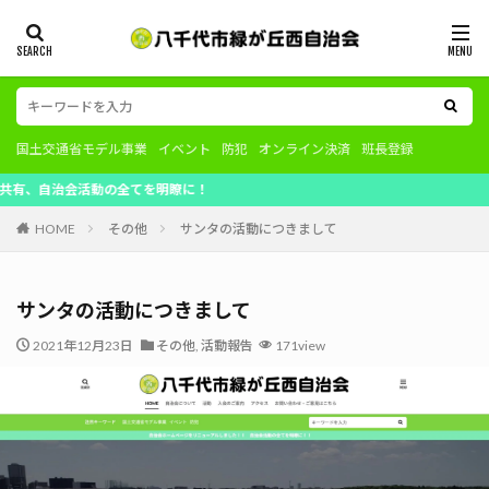
国土交通省モデル事業
イベント
防犯
オンライン決済
班長登録
治会活動の全てを明瞭に！
HOME
その他
サンタの活動につきまして
サンタの活動につきまして
2021年12月23日
その他
,
活動報告
171view