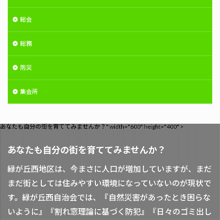
総会
総務
防災
集会所
あなたも自分の街を育ててみませんか？" width="600" height="400" >
あなたも自分の街を育ててみませんか？
緑が丘西地区は、今まさに人口が増加していますが、まだ
まだ街としては住みやすい環境になっていないのが現状で
す。緑が丘西自治会では、『自然災害があったとき困らな
いように』『割れ窓理論に基づく防犯』『日々のゴミ出し