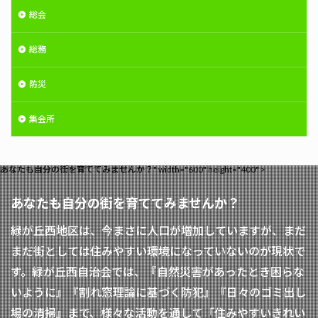
総会
総務
防災
集会所
あなたも自分の街を育ててみませんか？" width="600" height="400" >
あなたも自分の街を育ててみませんか？
緑が丘西地区は、今まさに人口が増加していますが、まだ
まだ街としては住みやすい環境になっていないのが現状で
す。緑が丘西自治会では、『自然災害があったとき困らな
いように』『割れ窓理論に基づく防犯』『日々のゴミ出し
場の清掃』まで、様々な活動を通して「住みやすいきれい