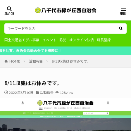
国土交通省モデル事業
イベント
防犯
オンライン決済
班長登録
、自治会活動の全てを明瞭に！
HOME
活動報告
8/11収集はお休みです。
8/11収集はお休みです。
2022年8月10日
活動報告
128view