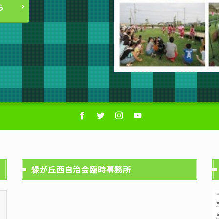
ら
緑が丘西自治会臨時事務所