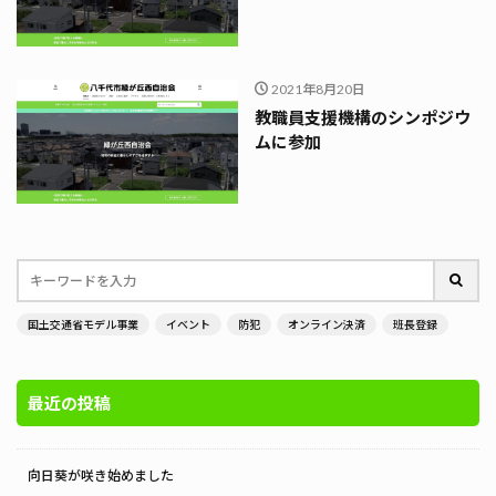
2021年8月20日
教職員支援機構のシンポジウ
ムに参加
国土交通省モデル事業
イベント
防犯
オンライン決済
班長登録
最近の投稿
向日葵が咲き始めました