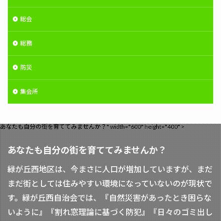
総会
総務
防災
集会所
あなたも自分の街を育ててみませんか？" width="600" height="400" >
あなたも自分の街を育ててみませんか？
緑が丘西地区は、今まさに人口が増加していますが、まだ
まだ街としては住みやすい環境になっていないのが現状で
す。緑が丘西自治会では、『自然災害があったとき困らな
いように』『割れ窓理論に基づく防犯』『日々のゴミ出し