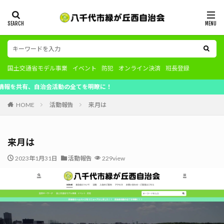
国土交通省モデル事業
イベント
防犯
オンライン決済
班長登録
自治会活動の全てを明瞭に！
HOME
活動報告
来月は
来月は
2023年1月31日
活動報告
229view