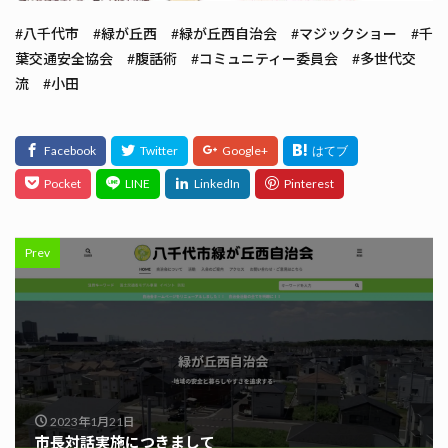
#八千代市 #緑が丘西 #緑が丘西自治会 #マジックショー #千
葉交通安全協会 #腹話術 #コミュニティー委員会 #多世代交
流 #小田
Prev
2023年1月21日
市長対話実施につきまして