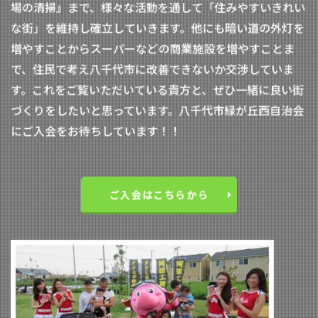
場の清掃』まで、様々な活動を通して「住みやすいきれい
な街」を維持し確立していきます。他にも暗い道の外灯を
増やすことからスーパーなどの商業施設を増やすことま
で、住民で考え八千代市に改善できないか交渉していま
す。これをご覧いただいている貴方と、ぜひ一緒に良い街
づくりをしたいと思っています。八千代市緑が丘西自治会
にご入会をお待ちしています！！
ご入会はこちらから