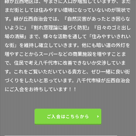
緑が丘西地区は、今まさに人口が増加していますが、まだ
まだ街としては住みやすい環境になっていないのが現状で
す。緑が丘西自治会では、『自然災害があったとき困らな
いように』『割れ窓理論に基づく防犯』『日々のゴミ出し
場の清掃』まで、様々な活動を通して「住みやすいきれい
な街」を維持し確立していきます。他にも暗い道の外灯を
増やすことからスーパーなどの商業施設を増やすことま
で、住民で考え八千代市に改善できないか交渉していま
す。これをご覧いただいている貴方と、ぜひ一緒に良い街
づくりをしたいと思っています。八千代市緑が丘西自治会
にご入会をお待ちしています！！
ご入会はこちらから