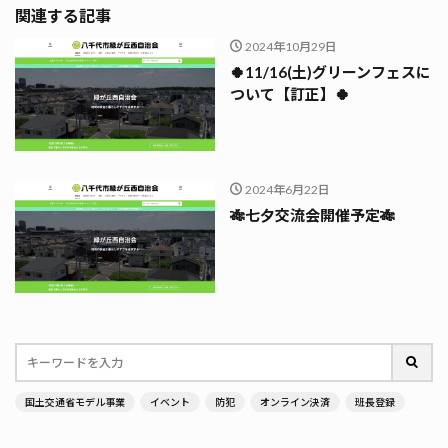
関連する記事
2024年10月29日
🍀11/16(土)グリーンフェスに
ついて【訂正】🍀
2024年6月22日
🎋七夕交流会開催予定🎋
国土交通省モデル事業
イベント
防犯
オンライン決済
班長登録