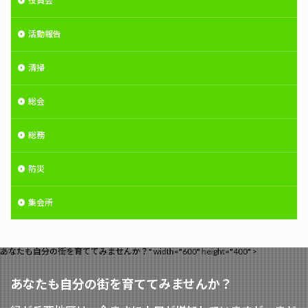
役員会
活動報告
清掃
総会
総務
防災
集会所
あなたも自分の街を育ててみませんか？" width="600" height="400" >
あなたも自分の街を育ててみませんか？