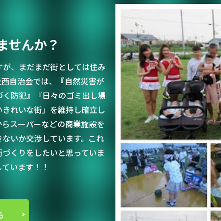
ませんか？
すが、まだまだ街としては住み
丘西自治会では、『自然災害が
づく防犯』『日々のゴミ出し場
いきれいな街」を維持し確立し
からスーパーなどの商業施設を
きないか交渉しています。これ
街づくりをしたいと思っていま
しています！！
ら