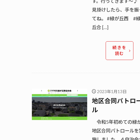
す。行ってきます～♪
見掛けしたら、手を振
てね。 #緑が丘西 #
丘合 […]
続きを
読む
2023年1月13日
地区合同パトロ
ル
令和5年初めての緑
地区合同パトロールを
施しました。４自治会