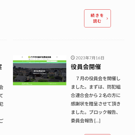
続きを
読む
2023年7月16日
実
役員会開催
７月の役員会を開催し
ました。まずは、防犯組
会
合連合会から２名の方に
て
感謝状を贈呈させて頂き
犯
ました。ブロック報告、
委員会報告 […]
ご