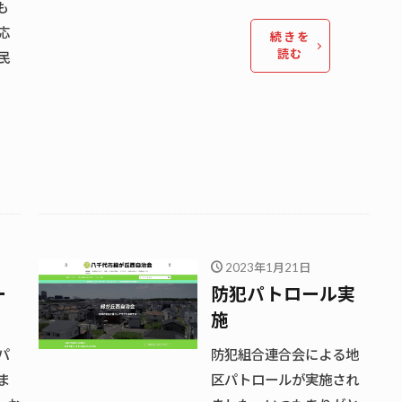
も
応
続きを
読む
民
2023年1月21日
ー
防犯パトロール実
施
パ
防犯組合連合会による地
ま
区パトロールが実施され