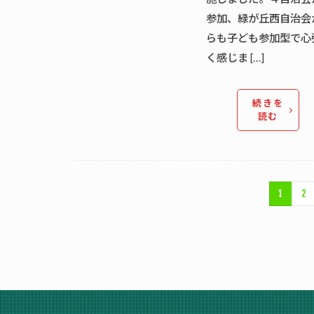
参加、緑が丘西自治会
らも子ども参加型で心
く感じま […]
続きを
読む
1
2