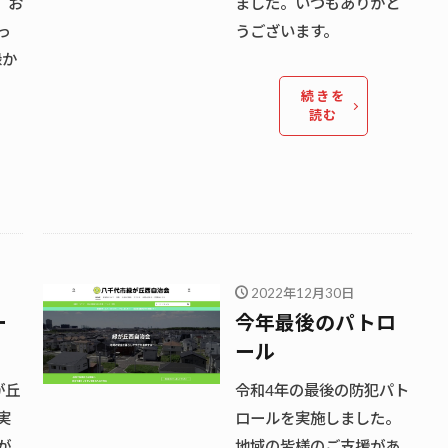
 お
ました。いつもありがと
っ
うございます。
緑か
続きを
読む
2022年12月30日
ー
今年最後のパトロ
ール
が丘
令和4年の最後の防犯パト
実
ロールを実施しました。
が
地域の皆様のご支援があ