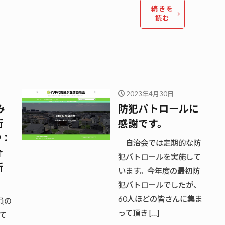
続きを
読む
2023年4月30日
み
防犯パトロールに
街
感謝です。
9：
自治会では定期的な防
介
犯パトロールを実施して
新
います。今年度の最初防
犯パトロールでしたが、
60人ほどの皆さんに集ま
員の
って頂き […]
て